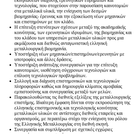
εκδηλώσεων διάχυσης ερευνητικών ευρημάτων και
τεχνολογίας, που στοχεύουν στην παρουσίαση καινοτομιών
στα μεταλλικά υλικά, την ενίσχυση των δεσμών
βιομηχανίας- έρευνας και την εξοικείωση νέων μηχανικών
και επιστημόνων με τον κλάδο.
Η επίτευξη στενότερων σχέσεων μεταξύ της ακαδημαϊκής
κοινότητας, των ερευνητικών ιδρυμάτων, της βιομηχανίας και
του κλάδου των υπηρεσιών μεταλλικών υλικών προς μια
ακμάζουσα και διεθνώς ανταγωνιστική ελληνική
μεταλλουργική βιομηχανία.
Υποστήριξη νέων μηχανικών/επιστημόνων/ερευνητών με
υποτροφίες και άλλες δράσεις.
Υποστήριξη ανάπτυξης συνεργασιών για την επίτευξη
καινοτομιών, υιοθέτηση σύγχρονων τεχνολογιών και
επίλυση τεχνολογικών προβλημάτων.
Συλλογή και διάχυση επιστημονικών και τεχνολογικών
πληροφοριών καθώς και δημιουργία κλίματος αμοιβαίας
εμπιστοσύνης και συνεργασίας μεταξύ των μελών.
Παρακολουθώντας τις διεθνείς εξελίξεις της μεταλλουργικής
επιστήμης. Ιδιαίτερη έμφαση δίνεται στην εκπροσώπηση της
ελληνικής επιστημονικής και τεχνολογικής κοινότητας
μεταλλικών υλικών σε αντίστοιχες διεθνείς εταιρείες και
οργανισμούς, με περαιτέρω στόχο την ενίσχυση του ρόλου
της Ελληνικής Μεταλλουργίας στη διεθνή σκηνή.
Συνεργασία και συμπλήρωση με σχετικές εγχώριες